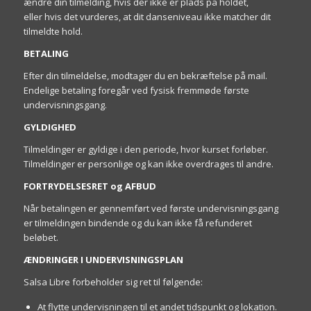
ændre din tilmelding, hvis der ikke er plads på holdet,
eller hvis det vurderes, at dit danseniveau ikke matcher dit
tilmeldte hold.
BETALING
Efter din tilmeldelse, modtager du en bekræftelse på mail.
Endelige betaling foregår ved fysisk fremmøde første
undervisningsgang.
GYLDIGHED
Tilmeldinger er gyldige i den periode, hvor kurset forløber.
Tilmeldinger er personlige og kan ikke overdrages til andre.
FORTRYDELSESRET og AFBUD
Når betalingen er gennemført ved første undervisningsgang
er tilmeldingen bindende og du kan ikke få refunderet
beløbet.
ÆNDRINGER I UNDERVISNINGSPLAN
Salsa Libre forbeholder sig ret til følgende:
At flytte undervisningen til et andet tidspunkt og lokation.